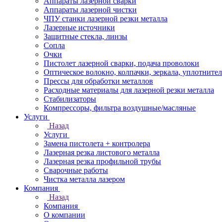
Аппараты лазерной сварки
Аппараты лазерной чистки
ЧПУ станки лазерной резки металла
Лазерные источники
Защитные стекла, линзы
Сопла
Очки
Пистолет лазерной сварки, подача проволоки
Оптическое волокно, колпачки, зеркала, уплотните
Прессы для обработки металлов
Расходные материалы для лазерной резки металла
Стабилизаторы
Компрессоры, фильтра воздушные/масляные
Услуги
Назад
Услуги
Замена пистолета + контролера
Лазерная резка листового металла
Лазерная резка профильной трубы
Сварочные работы
Чистка металла лазером
Компания
Назад
Компания
О компании